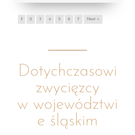
1
2
3
4
5
6
7
Next »
Dotychczasowi
zwycięzcy
w województwi
e śląskim