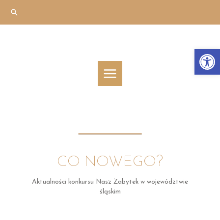
Skip
Search
to
content
Otwórz 
MAIN
MENU
CO NOWEGO?
Aktualności konkursu Nasz Zabytek w województwie
śląskim