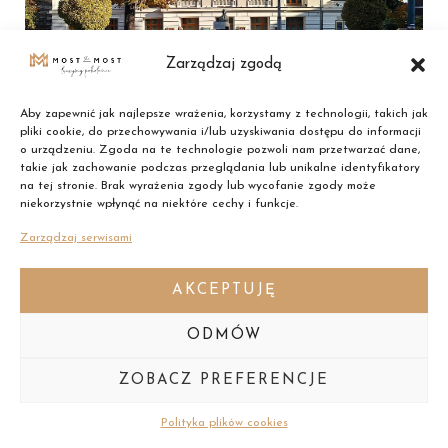
Zarządzaj zgodą
Aby zapewnić jak najlepsze wrażenia, korzystamy z technologii, takich jak
pliki cookie, do przechowywania i/lub uzyskiwania dostępu do informacji
Bytom | Opera Śląska
o urządzeniu. Zgoda na te technologie pozwoli nam przetwarzać dane,
takie jak zachowanie podczas przeglądania lub unikalne identyfikatory
na tej stronie. Brak wyrażenia zgody lub wycofanie zgody może
Nasz Zabytek / Śląskie / 2022
niekorzystnie wpłynąć na niektóre cechy i funkcje.
Gmach Opery Śląskiej stanowi jeden z ciekawszych
Zarządzaj serwisami
obiektów w skali regionu. Został wzniesiony w stylu
eklektycznym z przewagą cech neoklasycystycznych
według projektu berlińskiego architekta…
AKCEPTUJĘ
ODMÓW
ZOBACZ PREFERENCJE
Polityka plików cookies