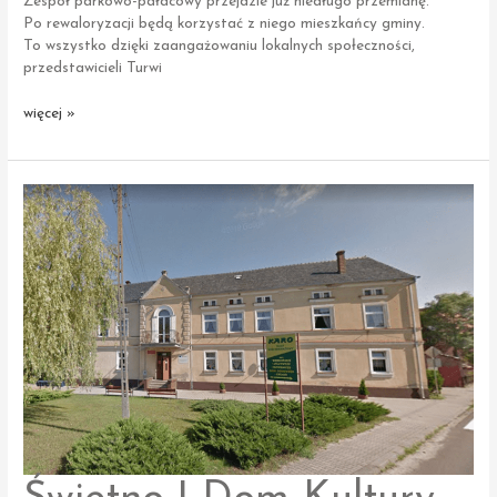
Zespół parkowo-pałacowy przejdzie już niedługo przemianę.
Po rewaloryzacji będą korzystać z niego mieszkańcy gminy.
To wszystko dzięki zaangażowaniu lokalnych społeczności,
przedstawicieli Turwi
Turew
więcej »
|
Zespół
Parkowo–
Pałacowy