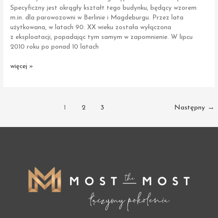
Specyficzny jest okrągły kształt tego budynku, będący wzorem
m.in. dla parowozowni w Berlinie i Magdeburgu. Przez lata
użytkowana, w latach 90. XX wieku została wyłączona
z eksploatacji, popadając tym samym w zapomnienie. W lipcu
2010 roku po ponad 10 latach
Piła
więcej »
|
Parowozownia
Post
1
2
3
Następny
→
pagination