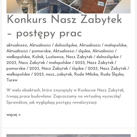
Konkurs Nasz Zabytek
– postępy prac
aktualności
,
Aktualności / dolnośląskie
,
Aktualności / małopolskie
,
Aktualności / pomorskie
,
Aktualności / śląskie
,
Aktualności /
wielkopolskie
,
Kolnik
,
Lusławice
,
Nasz Zabytek / dolnośląskie /
2023
,
Nasz Zabytek / małopolskie / 2023
,
Nasz Zabytek /
pomorskie / 2023
,
Nasz Zabytek / śląskie / 2023
,
Nasz Zabytek /
wielkopolskie / 2023
,
nasz_zabytek
,
Ruda Milicka
,
Ruda Śląska
,
Turew
W wielu obiektach, które zwyciężyły w Konkursie Nasz Zabytek,
trwają prace budowlane. Zapraszamy na wirtualną wycieczkę!
Sprawdźcie, jak wyglądają postępy rewaloryzacji.
Konkurs
więcej »
Nasz
Zabytek
–