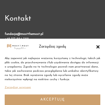
Kontakt
fundacja@mostthemost.pl
+48 517 884 088
Zarządzaj zgodą
Fundacja Most the Most
VARSO 2, ul. Chmielna 73
Aby zapewnić jak najlepsze wrażenia, korzystamy z technologii, takich jak
00-801 Warszawa (BGK)
pliki cookie, do przechowywania i/lub uzyskiwania dostępu do informacji
o urządzeniu. Zgoda na te technologie pozwoli nam przetwarzać dane,
takie jak zachowanie podczas przeglądania lub unikalne identyfikatory
NIP: 7011002609
na tej stronie. Brak wyrażenia zgody lub wycofanie zgody może
niekorzystnie wpłynąć na niektóre cechy i funkcje.
REGON: 387474695
Zarządzaj serwisami
AKCEPTUJĘ