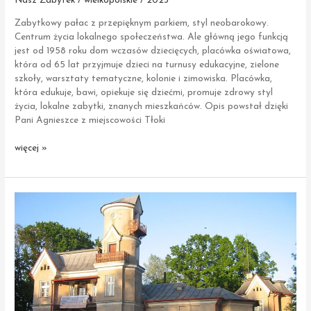
Nasz Zabytek / wielkopolskie / 2023
Zabytkowy pałac z przepięknym parkiem, styl neobarokowy.
Centrum życia lokalnego społeczeństwa. Ale główną jego funkcją
jest od 1958 roku dom wczasów dziecięcych, placówka oświatowa,
która od 65 lat przyjmuje dzieci na turnusy edukacyjne, zielone
szkoły, warsztaty tematyczne, kolonie i zimowiska. Placówka,
która edukuje, bawi, opiekuje się dziećmi, promuje zdrowy styl
życia, lokalne zabytki, znanych mieszkańców. Opis powstał dzięki
Pani Agnieszce z miejscowości Tłoki
Wroniawy
więcej »
|
Zespół
Pałacowy