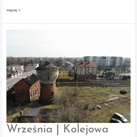
Żerniki
więcej »
|
Dwór
Września | Kolejowa