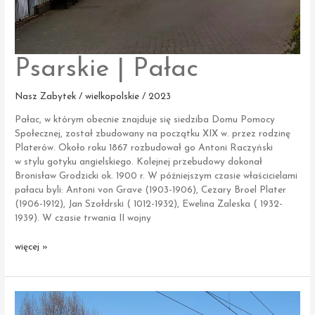
Psarskie | Pałac
Nasz Zabytek / wielkopolskie / 2023
Pałac, w którym obecnie znajduje się siedziba Domu Pomocy
Społecznej, został zbudowany na początku XIX w. przez rodzinę
Platerów. Około roku 1867 rozbudował go Antoni Raczyński
w stylu gotyku angielskiego. Kolejnej przebudowy dokonał
Bronisław Grodzicki ok. 1900 r. W późniejszym czasie właścicielami
pałacu byli: Antoni von Grave (1903-1906), Cezary Broel Plater
(1906-1912), Jan Szołdrski ( 1012-1932), Ewelina Zaleska ( 1932-
1939). W czasie trwania II wojny
Psarskie
więcej »
|
Pałac