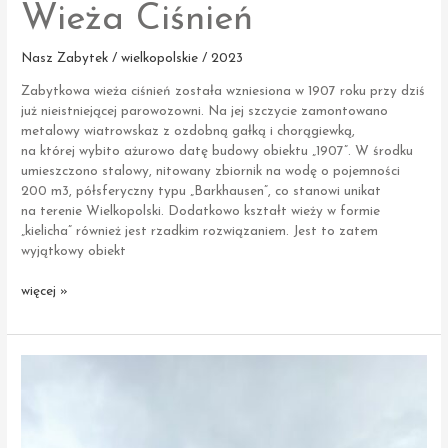
Wieża Ciśnień
Nasz Zabytek / wielkopolskie / 2023
Zabytkowa wieża ciśnień została wzniesiona w 1907 roku przy dziś
już nieistniejącej parowozowni. Na jej szczycie zamontowano
metalowy wiatrowskaz z ozdobną gałką i chorągiewką,
na której wybito ażurowo datę budowy obiektu „1907”. W środku
umieszczono stalowy, nitowany zbiornik na wodę o pojemności
200 m3, półsferyczny typu „Barkhausen”, co stanowi unikat
na terenie Wielkopolski. Dodatkowo kształt wieży w formie
„kielicha” również jest rzadkim rozwiązaniem. Jest to zatem
wyjątkowy obiekt
Września
więcej »
|
Kolejowa
Wieża
Ciśnień