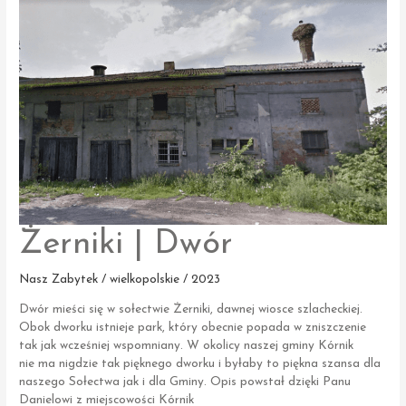
postępy
prac
Żerniki | Dwór
Nasz Zabytek / wielkopolskie / 2023
Dwór mieści się w sołectwie Żerniki, dawnej wiosce szlacheckiej.
Obok dworku istnieje park, który obecnie popada w zniszczenie
tak jak wcześniej wspomniany. W okolicy naszej gminy Kórnik
nie ma nigdzie tak pięknego dworku i byłaby to piękna szansa dla
naszego Sołectwa jak i dla Gminy. Opis powstał dzięki Panu
Danielowi z miejscowości Kórnik