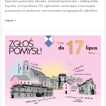
kujawsko-pomorskie, lubuskie, zachodniopomorskie i wielkopolskie.
Łącznie, otrzymaliśmy 332 zgłoszenia zawierające innowacyjne
propozycje na społeczne zastosowanie następujących zabytków:
Sukces
więcej »
drugiej
edycji
konkursu
'Nasz
Zabytek’.
Podsumowujemy
i dziękujemy
za zaangażowanie!”