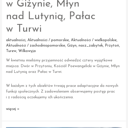
w Giżynie, Młyn
nad Lutynią, Pałac
w Turwi
aktualności
,
Aktualności / pomorskie
,
Aktualności / wielkopolskie
,
Aktualności / zachodniopomorskie
,
Giżyn
,
nasz_zabytek
,
Przytoń
,
Turew
,
Wilkowyja
W kwietniu mieliśmy przyjemność odwiedzić cztery wyjątkowe
miejsca: Dwór w Przytoniu, Kościół Poewangelicki w Giżynie, Młyn
nad Lutynią oraz Pałac w Turwi.
W każdym z tych obiektów trwają prace adaptacyjne do nowych
funkcji społecznych. Z zadowoleniem obserwujemy postęp prac
i z radością oczekujemy ich ukończenia.
Podziękowania
więcej »
i postępy
w rewaloryzacji
zabytków: