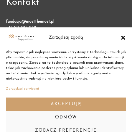
Kontakt
fundacja@mostthemost.pl
+48 517 884 088
Zarządzaj zgodą
Fundacja Most the Most
VARSO 2, ul. Chmielna 73
Aby zapewnić jak najlepsze wrażenia, korzystamy z technologii, takich jak
00-801 Warszawa (BGK)
pliki cookie, do przechowywania i/lub uzyskiwania dostępu do informacji
o urządzeniu. Zgoda na te technologie pozwoli nam przetwarzać dane,
takie jak zachowanie podczas przeglądania lub unikalne identyfikatory
NIP: 7011002609
na tej stronie. Brak wyrażenia zgody lub wycofanie zgody może
niekorzystnie wpłynąć na niektóre cechy i funkcje.
REGON: 387474695
Zarządzaj serwisami
AKCEPTUJĘ
ODMÓW
Copyright © 2021 Most the Most
ZOBACZ PREFERENCJE