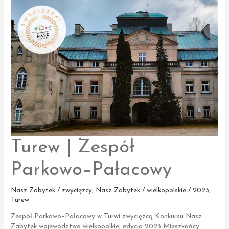
Dwór
w Przytoniu,
Kościół
w Giżynie,
Młyn
nad Lutynią,
Pałac
w Turwi
Turew | Zespół
Parkowo–Pałacowy
Nasz Zabytek / zwycięzcy
,
Nasz Zabytek / wielkopolskie / 2023
,
Turew
Zespół Parkowo–Pałacowy w Turwi zwycięzcą Konkursu Nasz
Zabytek województwo wielkopolkie, edycja 2023 Mieszkańcy