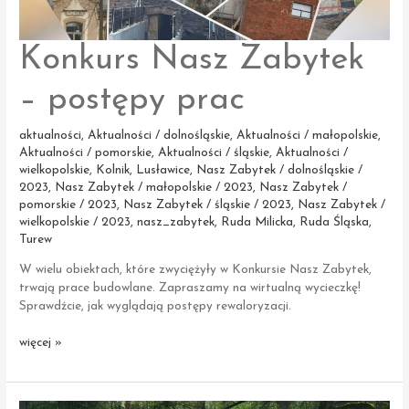
Konkurs Nasz Zabytek
– postępy prac
aktualności
,
Aktualności / dolnośląskie
,
Aktualności / małopolskie
,
Aktualności / pomorskie
,
Aktualności / śląskie
,
Aktualności /
wielkopolskie
,
Kolnik
,
Lusławice
,
Nasz Zabytek / dolnośląskie /
2023
,
Nasz Zabytek / małopolskie / 2023
,
Nasz Zabytek /
pomorskie / 2023
,
Nasz Zabytek / śląskie / 2023
,
Nasz Zabytek /
wielkopolskie / 2023
,
nasz_zabytek
,
Ruda Milicka
,
Ruda Śląska
,
Turew
W wielu obiektach, które zwyciężyły w Konkursie Nasz Zabytek,
trwają prace budowlane. Zapraszamy na wirtualną wycieczkę!
Sprawdźcie, jak wyglądają postępy rewaloryzacji.
Konkurs
więcej »
Nasz
Zabytek
–