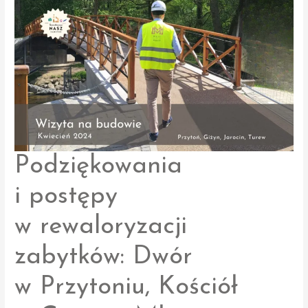
postępy
prac
Podziękowania
i postępy
w rewaloryzacji
zabytków: Dwór
w Przytoniu, Kościół