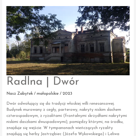
dawnego
klasztoru
Radlna | Dwór
Nasz Zabytek / małopolskie / 2023
Dwór odwołujący się do tradycji włoskiej willi renesansowej.
Budynek murowany z cegły, parterowy, nakryty niskim dachem
czterospadowym, z ryzalitami (frontalnymi skrzydłami nakrytymi
niskimi daszkami dwuspadowymi), pomiędzy którymi, na środku,
znajduje się wejście. W tympanonach wieńczących ryzality
znajdują się herby Jastrzębiec (Józefa Wykowskiego) i Leliwa