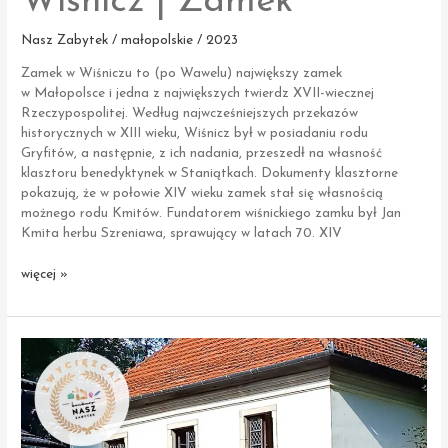
Wiśnicz | Zamek
Nasz Zabytek / małopolskie / 2023
Zamek w Wiśniczu to (po Wawelu) największy zamek
w Małopolsce i jedna z największych twierdz XVII-wiecznej
Rzeczypospolitej. Według najwcześniejszych przekazów
historycznych w XIII wieku, Wiśnicz był w posiadaniu rodu
Gryfitów, a następnie, z ich nadania, przeszedł na własność
klasztoru benedyktynek w Staniątkach. Dokumenty klasztorne
pokazują, że w połowie XIV wieku zamek stał się własnością
możnego rodu Kmitów. Fundatorem wiśnickiego zamku był Jan
Kmita herbu Szreniawa, sprawujący w latach 70. XIV
Wiśnicz
więcej »
|
Zamek