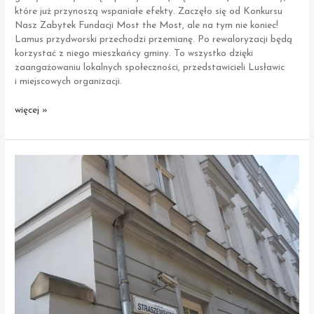
które już przynoszą wspaniałe efekty. Zaczęło się od Konkursu
Nasz Zabytek Fundacji Most the Most, ale na tym nie koniec!
Lamus przydworski przechodzi przemianę. Po rewaloryzacji będą
korzystać z niego mieszkańcy gminy. To wszystko dzięki
zaangażowaniu lokalnych społeczności, przedstawicieli Lusławic
i miejscowych organizacji.
Lusławice
więcej »
|
Lamus przydworski
na terenie
zespołu
dworsko-
parkowego