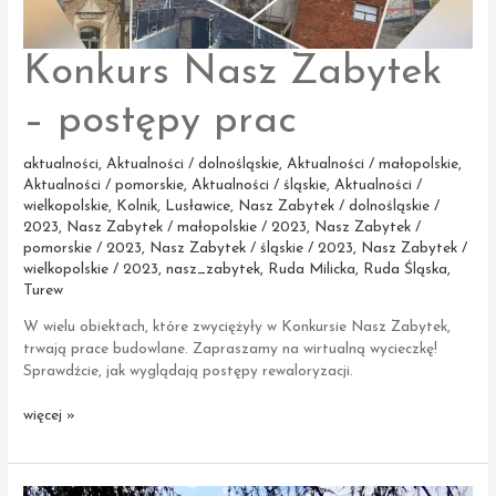
Konkurs Nasz Zabytek
– postępy prac
aktualności
,
Aktualności / dolnośląskie
,
Aktualności / małopolskie
,
Aktualności / pomorskie
,
Aktualności / śląskie
,
Aktualności /
wielkopolskie
,
Kolnik
,
Lusławice
,
Nasz Zabytek / dolnośląskie /
2023
,
Nasz Zabytek / małopolskie / 2023
,
Nasz Zabytek /
pomorskie / 2023
,
Nasz Zabytek / śląskie / 2023
,
Nasz Zabytek /
wielkopolskie / 2023
,
nasz_zabytek
,
Ruda Milicka
,
Ruda Śląska
,
Turew
W wielu obiektach, które zwyciężyły w Konkursie Nasz Zabytek,
trwają prace budowlane. Zapraszamy na wirtualną wycieczkę!
Sprawdźcie, jak wyglądają postępy rewaloryzacji.
Konkurs
więcej »
Nasz
Zabytek
–