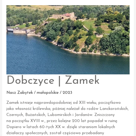
–
siedziba
AST
Dobczyce | Zamek
Nasz Zabytek / małopolskie / 2023
Zamek istnieje najprawdopodobniej od XIII wieku, początkowo
jako własność królewska, później należał do rodów Lanckorońskich,
Czernych, Bużańskich, Lubomirskich i Jordanów. Zniszczony
na początku XVIII w., przez kolejne 200 lat popadał w ruinę.
Dopiero w latach 60-tych XX w. dzięki staraniom lokalnych
działaczy społecznych, został częściowo przebadany