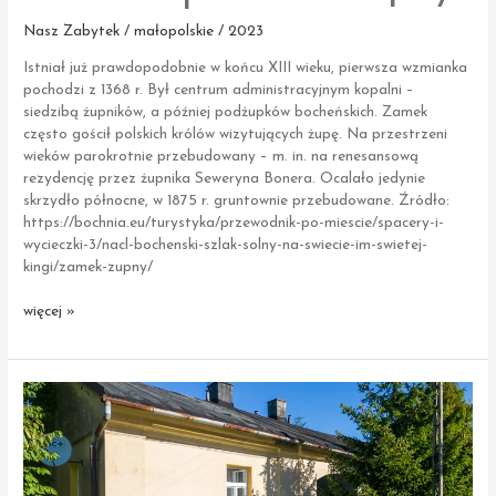
Nasz Zabytek / małopolskie / 2023
Istniał już prawdopodobnie w końcu XIII wieku, pierwsza wzmianka
pochodzi z 1368 r. Był centrum administracyjnym kopalni –
siedzibą żupników, a później podżupków bocheńskich. Zamek
często gościł polskich królów wizytujących żupę. Na przestrzeni
wieków parokrotnie przebudowany – m. in. na renesansową
rezydencję przez żupnika Seweryna Bonera. Ocalało jedynie
skrzydło północne, w 1875 r. gruntownie przebudowane. Źródło:
https://bochnia.eu/turystyka/przewodnik-po-miescie/spacery-i-
wycieczki-3/nacl-bochenski-szlak-solny-na-swiecie-im-swietej-
kingi/zamek-zupny/
Bochnia
więcej »
|
Zamek
żupny