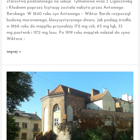
starostwa podzielonego na sekcje. Tylmanowa wraz z Ligaszówką
i Kłodnem poprzez licytację została nabyta przez Antoniego
Berskiego. W 1840 roku syn Antoniego – Wiktor Berski rozpoczął
budowę murowanego, klasycystycznego dworu. Jak podają źródła
w 1868 roku do majątku przynależy 172 mg roli, 65 mg łąk, 33
mg pastwisk i 1172 mg lasu. Po 1919 roku majątek należał do syna
Wiktora –
Tylmanowa
więcej »
|
Dwór
Berskich
„Bajka”