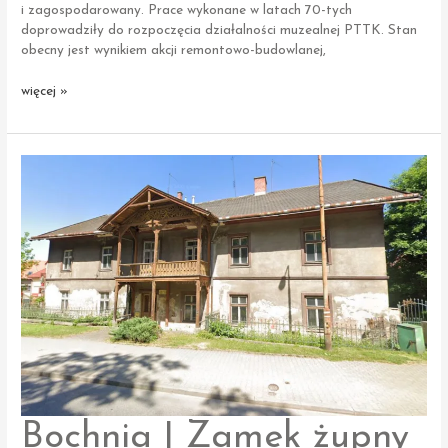
i zagospodarowany. Prace wykonane w latach 70-tych
doprowadziły do rozpoczęcia działalności muzealnej PTTK. Stan
obecny jest wynikiem akcji remontowo-budowlanej,
Dobczyce
więcej »
|
Zamek
Bochnia | Zamek żupny