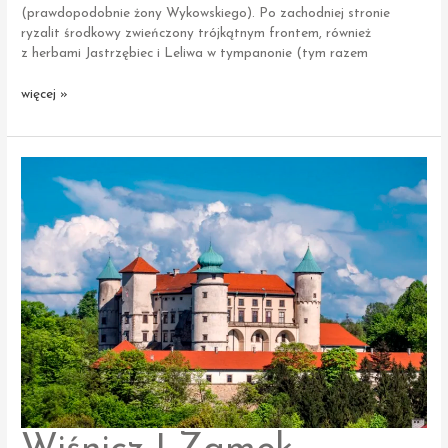
(prawdopodobnie żony Wykowskiego). Po zachodniej stronie
ryzalit środkowy zwieńczony trójkątnym frontem, również
z herbami Jastrzębiec i Leliwa w tympanonie (tym razem
Radlna
więcej »
|
Dwór