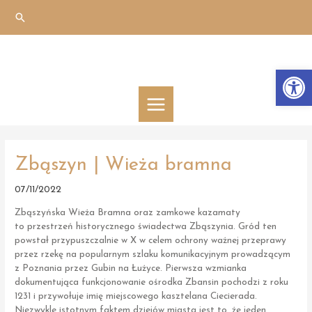
Skip
Search
to
content
Otwórz 
MAIN
MENU
Zbąszyn | Wieża bramna
07/11/2022
Zbąszyńska Wieża Bramna oraz zamkowe kazamaty
to przestrzeń historycznego świadectwa Zbąszynia. Gród ten
powstał przypuszczalnie w X w celem ochrony ważnej przeprawy
przez rzekę na popularnym szlaku komunikacyjnym prowadzącym
z Poznania przez Gubin na Łużyce. Pierwsza wzmianka
dokumentująca funkcjonowanie ośrodka Zbansin pochodzi z roku
1231 i przywołuje imię miejscowego kasztelana Ciecierada.
Niezwykle istotnym faktem dziejów miasta jest to, że jeden