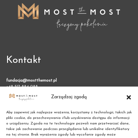
Kontakt
fundacja@mostthemost.pl
+48 517 884 088
Zarządzaj zgodą
Fundacja Most the Most
VARSO 2, ul. Chmielna 73
Aby zapewnić jak najlepsze wrażenia, korzystamy z technologii, takich jak
00-801 Warszawa (BGK)
pliki cookie, do przechowywania i/lub uzyskiwania dostępu do informacji
o urządzeniu. Zgoda na te technologie pozwoli nam przetwarzać dane,
takie jak zachowanie podczas przeglądania lub unikalne identyfikatory
NIP: 7011002609
na tej stronie. Brak wyrażenia zgody lub wycofanie zgody może