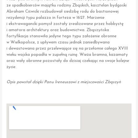
ze spadkobierców majątku rodziny Zbąskich, kasztelan bydgoski
Abraham Ciświcki rozbudował siedzibę rodu do bastionowej
rezydencji typu palazzo in forteza w 1627. Marzenie
i ekstrawagancki pomysł zostały zrealizowane przez hobbystę
i amatora architektury oraz budownictwa. Zbąszyńska
fortyfikacja stanowiła jedyne tego typu założenie obronne
w Wielkopolsce, z upływem czasu jednak zaniedbywana
i dewastowana przez przelewające się na przełomie całego XVIII
wieku wojska popadła w zupełną ruinę. Wieża bramna, kazamaty
oraz wały obronne pozostały do dzisiaj czekając na swoje kolejne
życie.
Opis powstał dzięki Panu Ireneuszowi z miejscowości Zbąszyń