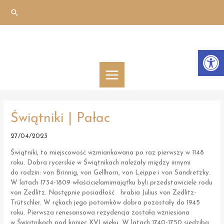
Skip
Search
to
content
Otwórz 
MAIN
MENU
Świątniki | Pałac
27/04/2023
Świątniki, to miejscowość wzmiankowana po raz pierwszy w 1148
roku. Dobra rycerskie w Świątnikach należały między innymi
do rodzin: von Brinnig, von Gellhorn, von Leippe i von Sandretzky.
W latach 1734-1809 właścicielamimajątku byli przedstawiciele rodu
von Zedlitz. Następnie posiadłość hrabia Julius von Zedlitz-
Trütschler. W rękach jego potomków dobra pozostały do 1945
roku. Pierwsza renesansowa rezydencja została wzniesiona
w Świątnikach pod koniec XVI wieku. W latach 1740-1750 siedziba