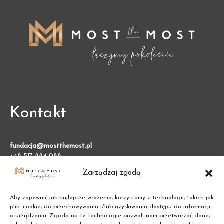
Kontakt
fundacja@mostthemost.pl
+48 517 884 088
Zarządzaj zgodą
Fundacja Most the Most
VARSO 2, ul. Chmielna 73
Aby zapewnić jak najlepsze wrażenia, korzystamy z technologii, takich jak
00-801 Warszawa (BGK)
pliki cookie, do przechowywania i/lub uzyskiwania dostępu do informacji
o urządzeniu. Zgoda na te technologie pozwoli nam przetwarzać dane,