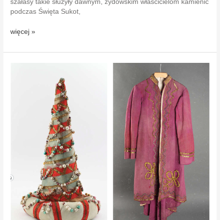
szałasy takie służyły dawnym, żydowskim właścicielom kamienic
podczas Święta Sukot,
Malowidło
więcej »
olejne
z kuczki