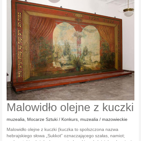
Malowidło olejne z kuczki
muzealia
,
Mocarze Sztuki / Konkurs
,
muzealia / mazowieckie
Malowidło olejne z kuczki (kuczka to spolszczona nazwa
hebrajskiego słowa „Sukkot” oznaczającego szałas, namiot;