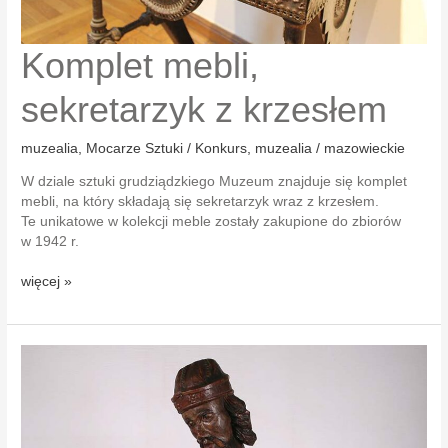
Komplet mebli,
sekretarzyk z krzesłem
muzealia
,
Mocarze Sztuki / Konkurs
,
muzealia / mazowieckie
W dziale sztuki grudziądzkiego Muzeum znajduje się komplet
mebli, na który składają się sekretarzyk wraz z krzesłem.
Te unikatowe w kolekcji meble zostały zakupione do zbiorów
w 1942 r.
Komplet
więcej »
mebli,
sekretarzyk
z krzesłem