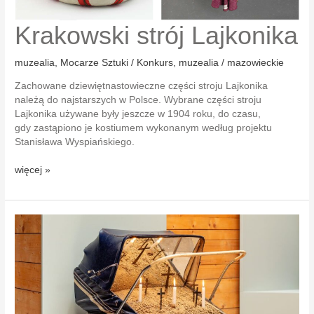
Krakowski strój Lajkonika
muzealia
,
Mocarze Sztuki / Konkurs
,
muzealia / mazowieckie
Zachowane dziewiętnastowieczne części stroju Lajkonika
należą do najstarszych w Polsce. Wybrane części stroju
Lajkonika używane były jeszcze w 1904 roku, do czasu,
gdy zastąpiono je kostiumem wykonanym według projektu
Stanisława Wyspiańskiego.
Krakowski
więcej »
strój
Lajkonika