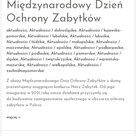
Międzynarodowy Dzień
Ochrony Zabytków
aktualności
,
Aktualności / dolnośląskie
,
Aktualności / kujawsko-
pomorskie
,
Aktualności / lubelskie
,
Aktualności / lubuskie
,
Aktualności / łódzkie
,
Aktualności / małopolskie
,
Aktualności /
mazowieckie
,
Aktualności / opolskie
,
Aktualności / podkarpackie
,
Aktualności / podlaskie
,
Aktualności / pomorskie
,
Aktualności /
śląskie
,
Aktualności / świętokrzyskie
,
Aktualności / warmińsko-
mazurskie
,
Aktualności / wielkopolskie
,
Aktualności /
zachodniopomorskie
Z okazji Międzynarodowego Dnia Ochrony Zabytków z dumą
prezentujemy osiągnięcia konkursu Nasz Zabytek. Od jego
inauguracji w 2021 roku nasze działania przyczyniły się
do budowania zaangażowania społecznego w obszarze ochrony
zabytków w Polsce.
Świętujemy
więcej »
Międzynarodowy
Dzień
Ochrony