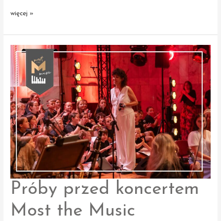
Koncert
więcej »
Finałowy
Most
the
Music
w Filharmonii
Narodowej
Próby przed koncertem
Most the Music