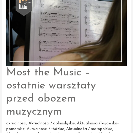
ponownie
wystąpił
przed lokalną
społecznością
Most the Music –
ostatnie warsztaty
przed obozem
muzycznym
aktualności
,
Aktualności / dolnośląskie
,
Aktualności / kujawsko-
pomorskie
,
Aktualności / łódzkie
,
Aktualności / małopolskie
,