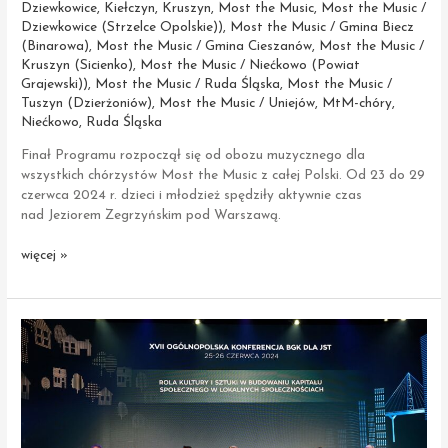
Dziewkowice
,
Kiełczyn
,
Kruszyn
,
Most the Music
,
Most the Music /
Dziewkowice (Strzelce Opolskie))
,
Most the Music / Gmina Biecz
(Binarowa)
,
Most the Music / Gmina Cieszanów
,
Most the Music /
Kruszyn (Sicienko)
,
Most the Music / Niećkowo (Powiat
Grajewski))
,
Most the Music / Ruda Śląska
,
Most the Music /
Tuszyn (Dzierżoniów)
,
Most the Music / Uniejów
,
MtM-chóry
,
Niećkowo
,
Ruda Śląska
Finał Programu rozpoczął się od obozu muzycznego dla
wszystkich chórzystów Most the Music z całej Polski. Od 23 do 29
czerwca 2024 r. dzieci i młodzież spędziły aktywnie czas
nad Jeziorem Zegrzyńskim pod Warszawą.
Obóz
więcej »
muzyczny
Most
the
Music
2024