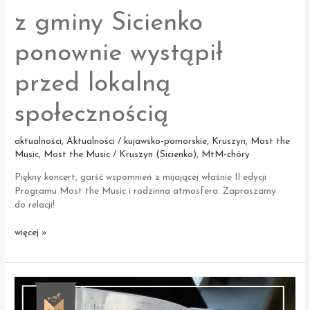
z gminy Sicienko
ponownie wystąpił
przed lokalną
społecznością
aktualności
,
Aktualności / kujawsko-pomorskie
,
Kruszyn
,
Most the
Music
,
Most the Music / Kruszyn (Sicienko)
,
MtM-chóry
Piękny koncert, garść wspomnień z mijającej właśnie II edycji
Programu Most the Music i rodzinna atmosfera. Zapraszamy
do relacji!
Chór
więcej »
Most
the
Music
z gminy
Sicienko