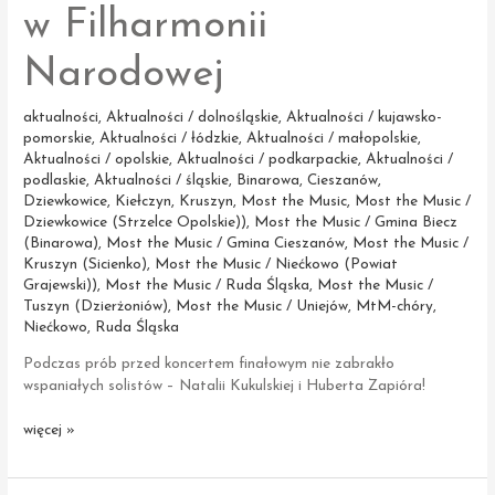
w Filharmonii
Narodowej
aktualności
,
Aktualności / dolnośląskie
,
Aktualności / kujawsko-
pomorskie
,
Aktualności / łódzkie
,
Aktualności / małopolskie
,
Aktualności / opolskie
,
Aktualności / podkarpackie
,
Aktualności /
podlaskie
,
Aktualności / śląskie
,
Binarowa
,
Cieszanów
,
Dziewkowice
,
Kiełczyn
,
Kruszyn
,
Most the Music
,
Most the Music /
Dziewkowice (Strzelce Opolskie))
,
Most the Music / Gmina Biecz
(Binarowa)
,
Most the Music / Gmina Cieszanów
,
Most the Music /
Kruszyn (Sicienko)
,
Most the Music / Niećkowo (Powiat
Grajewski))
,
Most the Music / Ruda Śląska
,
Most the Music /
Tuszyn (Dzierżoniów)
,
Most the Music / Uniejów
,
MtM-chóry
,
Niećkowo
,
Ruda Śląska
Podczas prób przed koncertem finałowym nie zabrakło
wspaniałych solistów – Natalii Kukulskiej i Huberta Zapióra!
Próby
więcej »
przed koncertem
Most