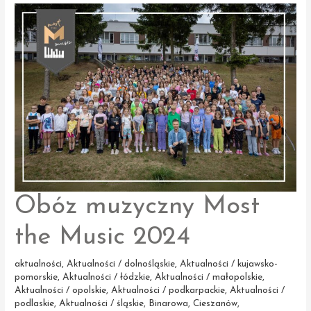
the
Music
w Filharmonii
Narodowej
Obóz muzyczny Most
the Music 2024
aktualności
,
Aktualności / dolnośląskie
,
Aktualności / kujawsko-
pomorskie
,
Aktualności / łódzkie
,
Aktualności / małopolskie
,
Aktualności / opolskie
,
Aktualności / podkarpackie
,
Aktualności /
podlaskie
,
Aktualności / śląskie
,
Binarowa
,
Cieszanów
,