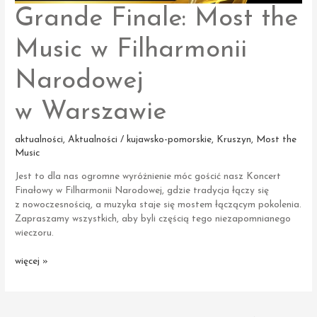
Grande Finale: Most the
Music w Filharmonii
Narodowej
w Warszawie
aktualności
,
Aktualności / kujawsko-pomorskie
,
Kruszyn
,
Most the
Music
Jest to dla nas ogromne wyróżnienie móc gościć nasz Koncert
Finałowy w Filharmonii Narodowej, gdzie tradycja łączy się
z nowoczesnością, a muzyka staje się mostem łączącym pokolenia.
Zapraszamy wszystkich, aby byli częścią tego niezapomnianego
wieczoru.
Grande
więcej »
Finale:
Most
the
Post