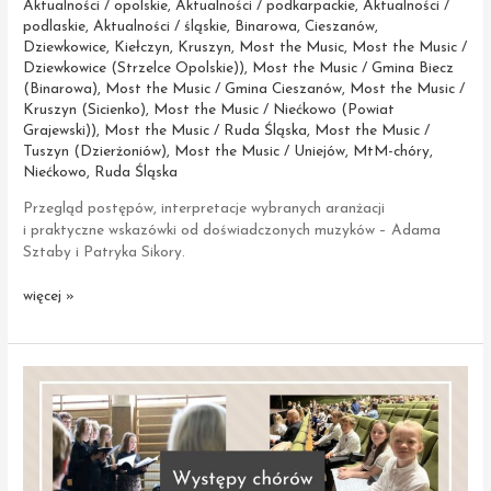
Aktualności / opolskie
,
Aktualności / podkarpackie
,
Aktualności /
podlaskie
,
Aktualności / śląskie
,
Binarowa
,
Cieszanów
,
Dziewkowice
,
Kiełczyn
,
Kruszyn
,
Most the Music
,
Most the Music /
Dziewkowice (Strzelce Opolskie))
,
Most the Music / Gmina Biecz
(Binarowa)
,
Most the Music / Gmina Cieszanów
,
Most the Music /
Kruszyn (Sicienko)
,
Most the Music / Niećkowo (Powiat
Grajewski))
,
Most the Music / Ruda Śląska
,
Most the Music /
Tuszyn (Dzierżoniów)
,
Most the Music / Uniejów
,
MtM-chóry
,
Niećkowo
,
Ruda Śląska
Przegląd postępów, interpretacje wybranych aranżacji
i praktyczne wskazówki od doświadczonych muzyków – Adama
Sztaby i Patryka Sikory.
Most
więcej »
the
Music
–
ostatnie
warsztaty
przed obozem
muzycznym