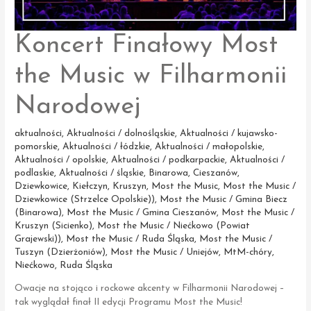
Koncert Finałowy Most
the Music w Filharmonii
Narodowej
aktualności
,
Aktualności / dolnośląskie
,
Aktualności / kujawsko-
pomorskie
,
Aktualności / łódzkie
,
Aktualności / małopolskie
,
Aktualności / opolskie
,
Aktualności / podkarpackie
,
Aktualności /
podlaskie
,
Aktualności / śląskie
,
Binarowa
,
Cieszanów
,
Dziewkowice
,
Kiełczyn
,
Kruszyn
,
Most the Music
,
Most the Music /
Dziewkowice (Strzelce Opolskie))
,
Most the Music / Gmina Biecz
(Binarowa)
,
Most the Music / Gmina Cieszanów
,
Most the Music /
Kruszyn (Sicienko)
,
Most the Music / Niećkowo (Powiat
Grajewski))
,
Most the Music / Ruda Śląska
,
Most the Music /
Tuszyn (Dzierżoniów)
,
Most the Music / Uniejów
,
MtM-chóry
,
Niećkowo
,
Ruda Śląska
Owacje na stojąco i rockowe akcenty w Filharmonii Narodowej –
tak wyglądał finał II edycji Programu Most the Music!