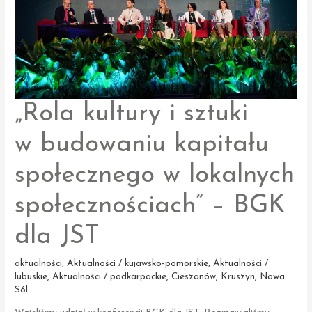
„Rola kultury i sztuki
w budowaniu kapitału
społecznego w lokalnych
społecznościach” – BGK
dla JST
aktualności
,
Aktualności / kujawsko-pomorskie
,
Aktualności /
lubuskie
,
Aktualności / podkarpackie
,
Cieszanów
,
Kruszyn
,
Nowa
Sól