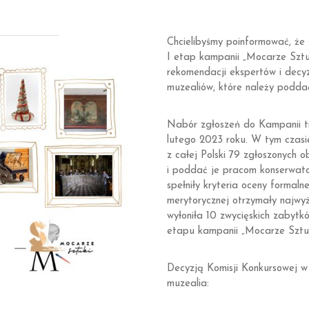
Chcielibyśmy poinformować, ż
I etap kampanii „Mocarze Sztu
rekomendacji ekspertów i decyzj
muzealiów, które należy poddać
Nabór zgłoszeń do Kampanii t
lutego 2023 roku. W tym czasi
z całej Polski 79 zgłoszonych o
i poddać je pracom konserwato
spełniły kryteria oceny formaln
merytorycznej otrzymały najwy
wyłoniła 10 zwycięskich zabyt
etapu kampanii „Mocarze Sztuk
Decyzją Komisji Konkursowej w
muzealia: