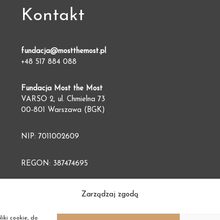
Kontakt
fundacja@mostthemost.pl
+48 517 884 088
Fundacja Most the Most
VARSO 2, ul. Chmielna 73
00-801 Warszawa (BGK)
NIP: 7011002609
REGON: 387474695
Zarządzaj zgodą
iki cookie, do