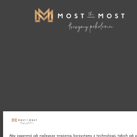
Aby zapewnić jak najlepsze wrażenia, korzystamy z technologii, takich jak pl