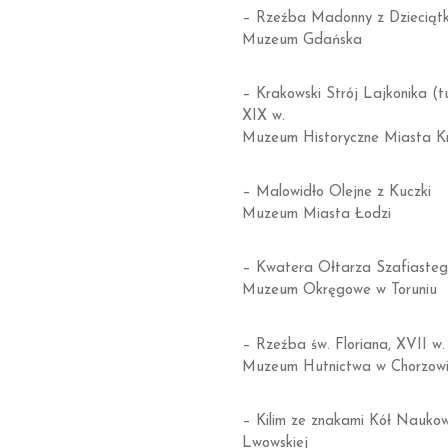
– Rzeźba Madonny z Dzieciątki
Muzeum Gdańska
– Krakowski Strój Lajkonika (tu
XIX w.
Muzeum Historyczne Miasta K
– Malowidło Olejne z Kuczki
Muzeum Miasta Łodzi
– Kwatera Ołtarza Szafiastego
Muzeum Okręgowe w Toruniu
– Rzeźba św. Floriana, XVII w.
Muzeum Hutnictwa w Chorzow
– Kilim ze znakami Kół Naukow
Lwowskiej