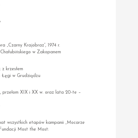
e
y
 „Czarny Krajobraz”, 1974 r.
. Chałubińskiego w Zakopanem
 z krzesłem
a Łęgi w Grudziądzu
, przełom XIX i XX w. oraz lata 20-te –
e
mat wszystkich etapów kampanii „Mocarze
 Fundacji Most the Most: