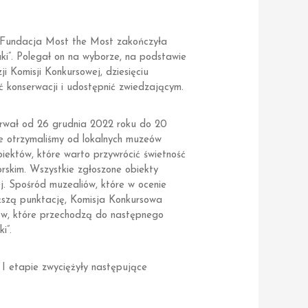
e Fundacja Most the Most zakończyła
ki”. Polegał on na wyborze, na podstawie
i Komisji Konkursowej, dziesięciu
 konserwacji i udostępnić zwiedzającym.
rwał od 26 grudnia 2022 roku do 20
e otrzymaliśmy od lokalnych muzeów
biektów, które warto przywrócić świetność
rskim. Wszystkie zgłoszone obiekty
ej. Spośród muzealiów, które w ocenie
ższą punktację, Komisja Konkursowa
ków, które przechodzą do następnego
i”.
 I etapie zwyciężyły następujące