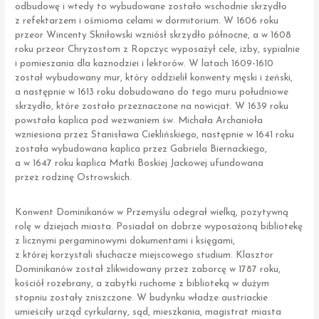
odbudowę i wtedy to wybudowane zostało wschodnie skrzydło
z refektarzem i ośmioma celami w dormitorium. W 1606 roku
przeor Wincenty Skniłowski wzniósł skrzydło północne, a w 1608
roku przeor Chryzostom z Ropczyc wyposażył cele, izby, sypialnie
i pomieszania dla kaznodziei i lektorów. W latach 1609-1610
został wybudowany mur, który oddzielił konwenty męski i żeński,
a następnie w 1613 roku dobudowano do tego muru południowe
skrzydło, które zostało przeznaczone na nowicjat. W 1639 roku
powstała kaplica pod wezwaniem św. Michała Archanioła
wzniesiona przez Stanisława Cieklińskiego, następnie w 1641 roku
została wybudowana kaplica przez Gabriela Biernackiego,
a w 1647 roku kaplica Matki Boskiej Jackowej ufundowana
przez rodzinę Ostrowskich.
Konwent Dominikanów w Przemyślu odegrał wielką, pozytywną
rolę w dziejach miasta. Posiadał on dobrze wyposażoną bibliotekę
z licznymi pergaminowymi dokumentami i księgami,
z której korzystali słuchacze miejscowego studium. Klasztor
Dominikanów został zlikwidowany przez zaborcę w 1787 roku,
kościół rozebrany, a zabytki ruchome z biblioteką w dużym
stopniu zostały zniszczone. W budynku władze austriackie
umieściły urząd cyrkularny, sąd, mieszkania, magistrat miasta