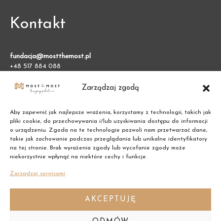
Kontakt
fundacja@mostthemost.pl
+48 517 884 088
Zarządzaj zgodą
Fundacja Most the Most
VARSO 2, ul. Chmielna 73
00-801 Warszawa (BGK)
Aby zapewnić jak najlepsze wrażenia, korzystamy z technologii, takich jak
pliki cookie, do przechowywania i/lub uzyskiwania dostępu do informacji
o urządzeniu. Zgoda na te technologie pozwoli nam przetwarzać dane,
NIP: 7011002609
takie jak zachowanie podczas przeglądania lub unikalne identyfikatory
na tej stronie. Brak wyrażenia zgody lub wycofanie zgody może
niekorzystnie wpłynąć na niektóre cechy i funkcje.
REGON: 387474695
Zarządzaj serwisami
AKCEPTUJĘ