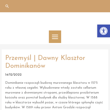
Skip
Search
to
content
Otwórz 
MAIN
MENU
Przemyśl | Dawny Klasztor
Dominikanów
14/12/2022
Dominikanie rozpoczęli budowę murowanego klasztoru w 1575
roku z własnej cegielni. Wybudowane wtedy zostało cellarium
murowane z drewnianymi stropami, przesklepiono prezbiterium
kościoła oraz powstał budynek dla służby klasztornej. W 1588
roku w klasztorze wybuchł pożar, w czasie którego spłonęła część
budynków. W 1589 roku przeor Antoni Grodzki rozpoczął