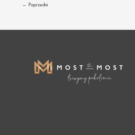
Post
←
Poprzedni
navigation