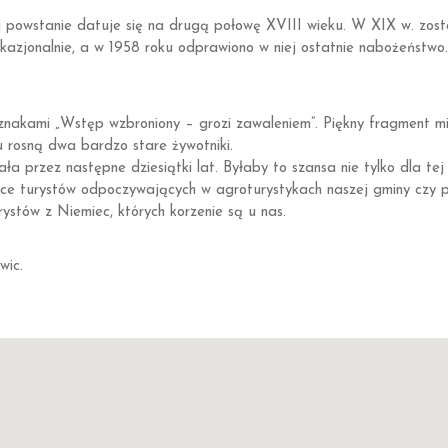
ej powstanie datuje się na drugą połowę XVIII wieku. W XIX w. zo
kazjonalnie, a w 1958 roku odprawiono w niej ostatnie nabożeństwo. 
znakami „Wstęp wzbroniony – grozi zawaleniem”. Piękny fragment m
tu rosną dwa bardzo stare żywotniki.
ała przez następne dziesiątki lat. Byłaby to szansa nie tylko dla tej 
lice turystów odpoczywających w agroturystykach naszej gminy czy
stów z Niemiec, których korzenie są u nas.
wic.