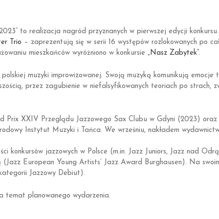
 to realizacja nagród przyznanych w pierwszej edycji konkursu
er Trio
– zaprezentują się w serii 16 występów rozlokowanych po cał
gażowaniu mieszkańców wyróżniono w konkursie
„Nasz Zabytek”
.
polskiej muzyki improwizowanej. Swoją muzyką komunikują emocje 
ością, przez zagubienie w niefalsyfikowanych teoriach po strach, 
d Prix XXIV Przeglądu Jazzowego Sax Clubu w Gdyni (2023) oraz 
odowy Instytut Muzyki i Tańca. We wrześniu, nakładem wydawnictwa 
ści konkursów jazzowych w Polsce (m.in. Jazz Juniors, Jazz nad Od
ą (Jazz European Young Artists’ Jazz Award Burghausen). Na swoim 
ategorii Jazzowy Debiut).
na temat planowanego wydarzenia.