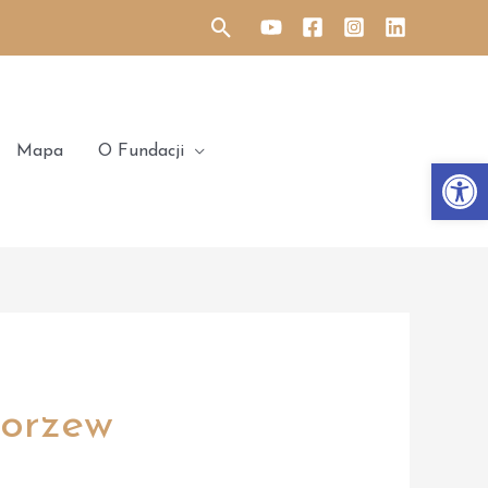
Search
Mapa
O Fundacji
Otwórz 
korzew