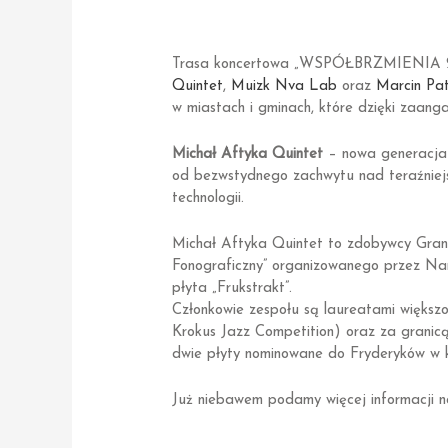
Trasa koncertowa „WSPÓŁBRZMIENIA 2023”
Quintet
,
Muizk Nva Lab
oraz
Marcin Pat
w miastach i gminach, które dzięki zaan
Michał Aftyka Quintet
– nowa generacja 
od bezwstydnego zachwytu nad teraźniejsz
technologii.
Michał Aftyka Quintet to zdobywcy Gran
Fonograficzny” organizowanego przez Nar
płyta „Frukstrakt”.
Członkowie zespołu są laureatami większo
Krokus Jazz Competition) oraz za granic
dwie płyty nominowane do Fryderyków w k
Już niebawem podamy więcej informacji 