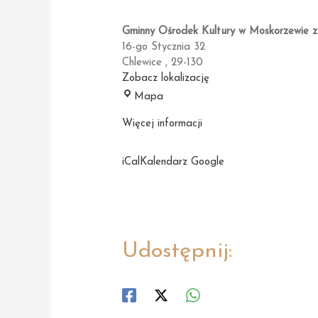
Gminny Ośrodek Kultury w Moskorzewie z
16-go Stycznia 32
Chlewice
,
29-130
Zobacz lokalizację
Gminny
Mapa
Ośrodek
Więcej informacji
Kultury
w
Moskorzewie
iCal
Kalendarz Google
z
siedzibą
w
Chlewicach
Udostępnij: