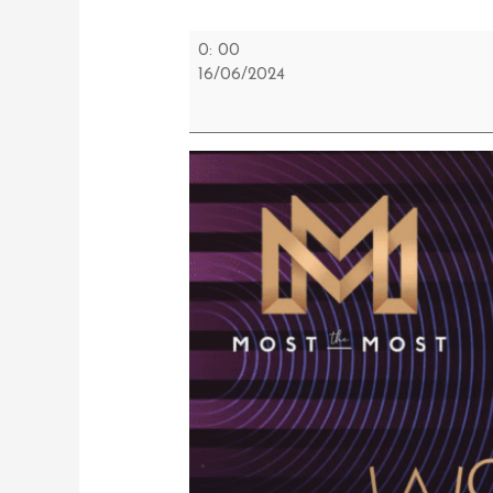
Koncert
0: 00
–
16/06/2024
Michał
Aftyka
Quintet
-
Moskorzew