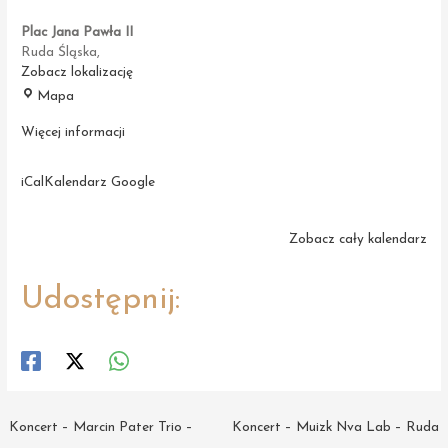
Plac Jana Pawła II
Ruda Śląska
,
Zobacz lokalizację
Plac
Mapa
Jana
Pawła
Więcej informacji
II
iCal
Kalendarz Google
Zobacz cały kalendarz
Udostępnij:
Post
Koncert – Marcin Pater Trio –
Koncert – Muizk Nva Lab – Ruda
navigation