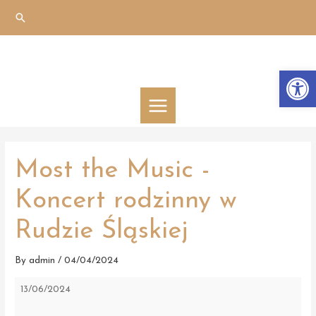
Skip
Search
to
content
Otwórz 
MAIN
MENU
Most the Music -
Koncert rodzinny w
Rudzie Śląskiej
By
admin
/
04/04/2024
Most
13/06/2024
the
Music