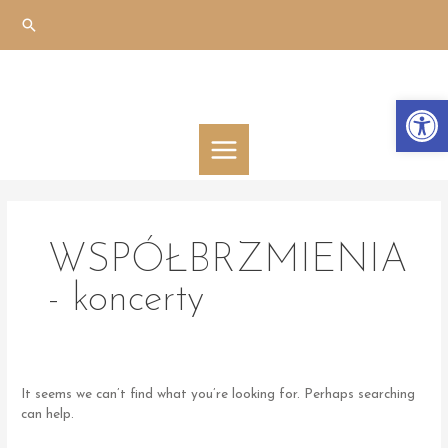
Skip
Search
to
content
Otwórz 
MAIN
MENU
WSPÓŁBRZMIENIA
- koncerty
It seems we can’t find what you’re looking for. Perhaps searching
can help.