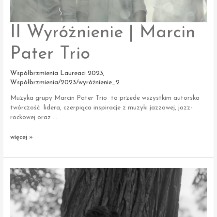
II Wyróżnienie | Marcin
Pater Trio
Współbrzmienia Laureaci 2023
,
Współbrzmienia/2023/wyróżnienie_2
Muzyka grupy Marcin Pater Trio to przede wszystkim autorska
twórczość lidera, czerpiąca inspiracje z muzyki jazzowej, jazz-
rockowej oraz …
II Wyróżnienie
więcej »
|
Marcin
Pater
Trio