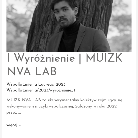
I Wyróżnienie | MUIZK
NVA LAB
Współbrzmienia Laureaci 2023
,
Współbrzmienia/2023/wyróżnienie_1
MUIZK NVA LAB to eksperymentalny kolektyw zajmujący się
wykonywaniem muzyki współczesnej, założony w roku 2022
przez …
I Wyróżnienie
więcej »
|
MUIZK