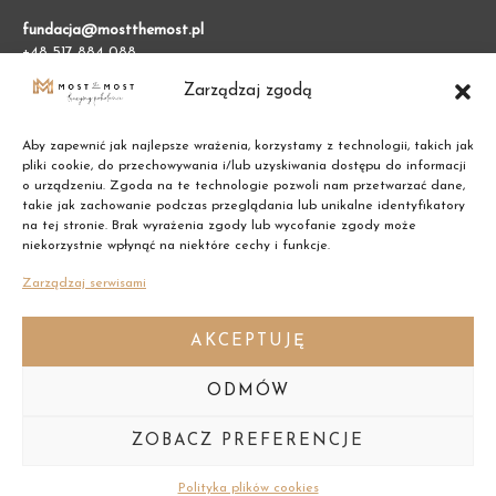
fundacja@mostthemost.pl
+48 517 884 088
Zarządzaj zgodą
Fundacja Most the Most
VARSO 2, ul. Chmielna 73
Aby zapewnić jak najlepsze wrażenia, korzystamy z technologii, takich jak
00-801 Warszawa (BGK)
pliki cookie, do przechowywania i/lub uzyskiwania dostępu do informacji
o urządzeniu. Zgoda na te technologie pozwoli nam przetwarzać dane,
takie jak zachowanie podczas przeglądania lub unikalne identyfikatory
NIP: 7011002609
na tej stronie. Brak wyrażenia zgody lub wycofanie zgody może
niekorzystnie wpłynąć na niektóre cechy i funkcje.
REGON: 387474695
Zarządzaj serwisami
AKCEPTUJĘ
ODMÓW
Copyright © 2021 Most the Most
ZOBACZ PREFERENCJE
Deklaracja dostępności
Polityka plików cookies