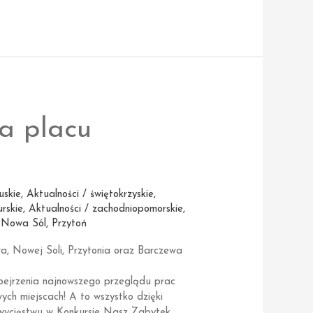
a placu
uskie
,
Aktualności / świętokrzyskie
,
rskie
,
Aktualności / zachodniopomorskie
,
,
Nowa Sól
,
Przytoń
a, Nowej Soli, Przytonia oraz Barczewa
ejrzenia najnowszego przeglądu prac
ch miejscach! A to wszystko dzięki
ycięstwu w Konkursie Nasz Zabytek.