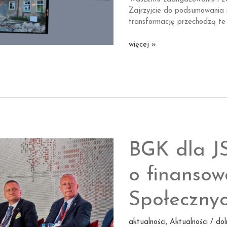
Zajrzyjcie do podsumowania i
transformację przechodzą te 
Z wizytą
więcej »
na placu
budowy
BGK dla JS
o finansow
Społeczny
aktualności
,
Aktualności / dol