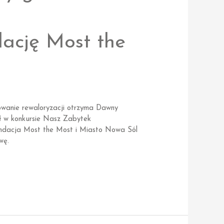
ację Most the
owanie rewaloryzacji otrzyma Dawny
ył w konkursie Nasz Zabytek
undacja Most the Most i Miasto Nowa Sól
wę.