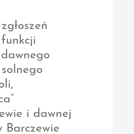
 zgłoszeń
funkcji
j dawnego
solnego
li,
ca”
ewie i dawnej
w Barczewie