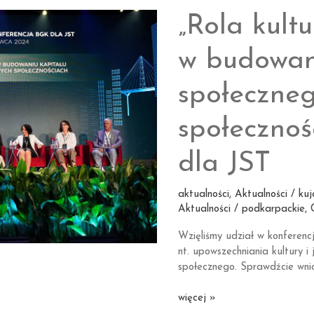
„Rola kultu
w budowan
społeczneg
społecznoś
dla JST
aktualności
,
Aktualności / ku
Aktualności / podkarpackie
,
Wzięliśmy udział w konferenc
nt. upowszechniania kultury 
społecznego. Sprawdźcie wnios
„Rola
więcej »
kultury