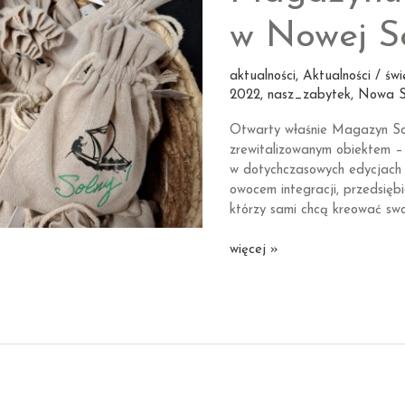
w Nowej So
aktualności
,
Aktualności / świ
2022
,
nasz_zabytek
,
Nowa S
Otwarty właśnie Magazyn Sol
zrewitalizowanym obiektem – 
w dotychczasowych edycjach 
owocem integracji, przedsiębi
którzy sami chcą kreować swo
Uroczyste
więcej »
otwarcie
Magazynu
Solnego
w Nowej
Soli