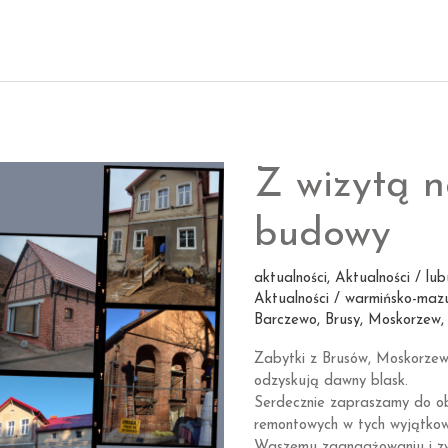
i sztuki
w budowaniu
kapitału
społecznego
w lokalnych
społecznościach”
–
Z wizytą n
BGK
dla
JST
budowy
aktualności
,
Aktualności / lub
Aktualności / warmińsko-mazu
Barczewo
,
Brusy
,
Moskorzew
Zabytki z Brusów, Moskorzew
odzyskują dawny blask.
Serdecznie zapraszamy do ob
remontowych w tych wyjątkowy
Waszemu zaangażowaniu i zw