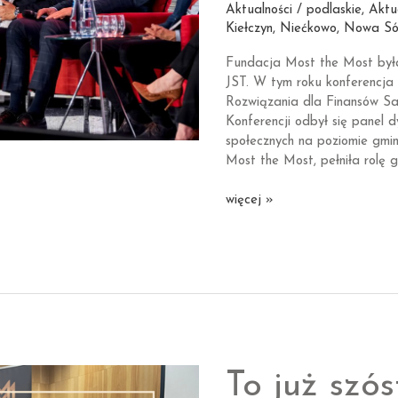
Aktualności / podlaskie
,
Aktu
Kiełczyn
,
Niećkowo
,
Nowa Só
Fundacja Most the Most był
JST. W tym roku konferencj
Rozwiązania dla Finansów S
Konferencji odbył się panel d
społecznych na poziomie gmin
Most the Most, pełniła rolę 
BGK
więcej »
dla
JST
i wszystko
o finansowaniu
Inicjatyw
Społecznych
w gminach!
To już szó