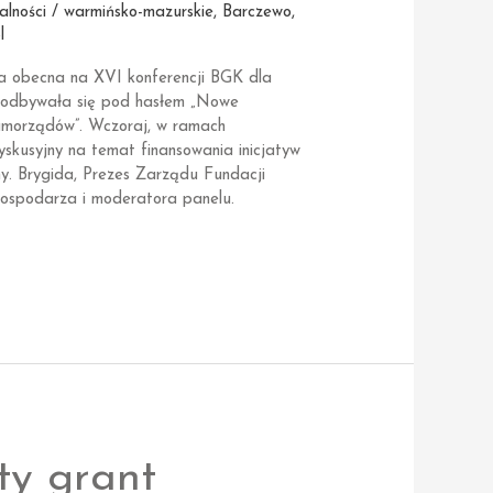
alności / warmińsko-mazurskie
,
Barczewo
,
l
a obecna na XVI konferencji BGK dla
a odbywała się pod hasłem „Nowe
amorządów”. Wczoraj, w ramach
yskusyjny na temat finansowania inicjatyw
y. Brygida, Prezes Zarządu Fundacji
gospodarza i moderatora panelu.
sty grant