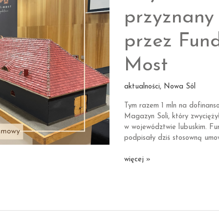
przyznany
przez Fund
Most
aktualności
,
Nowa Sól
Tym razem 1 mln na dofinans
Magazyn Soli, który zwycięż
w województwie lubuskim. F
podpisały dziś stosowną umo
To już
więcej »
szósty
grant
przyznany
przez Fundację
Most