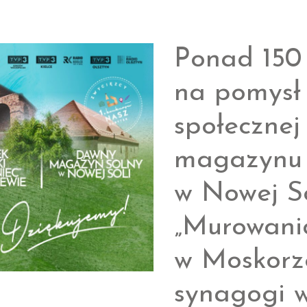
the
Most
Ponad 150
na pomysł 
społeczne
magazynu 
w Nowej So
„Murowani
w Moskorz
synagogi 