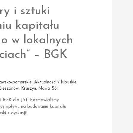
ry i sztuki
iu kapitału
o w lokalnych
ciach” – BGK
jawsko-pomorskie
,
Aktualności / lubuskie
,
Cieszanów
,
Kruszyn
,
Nowa Sól
ji BGK dla JST. Rozmawialiśmy
i jej wpływu na budowanie kapitału
ki z dyskusji!