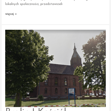
lokalnych społeczności, przedstawicieli
Wilkowyja
więcej »
|
Młyn
nad Lutynią