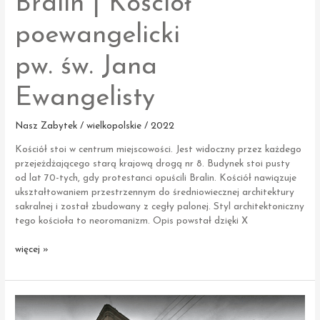
Bralin | Kościół
poewangelicki
pw. św. Jana
Ewangelisty
Nasz Zabytek / wielkopolskie / 2022
Kościół stoi w centrum miejscowości. Jest widoczny przez każdego
przejeżdżającego starą krajową drogą nr 8. Budynek stoi pusty
od lat 70-tych, gdy protestanci opuścili Bralin. Kościół nawiązuje
ukształtowaniem przestrzennym do średniowiecznej architektury
sakralnej i został zbudowany z cegły palonej. Styl architektoniczny
tego kościoła to neoromanizm. Opis powstał dzięki X
Bralin
więcej »
|
Kościół
poewangelicki
pw. św. Jana