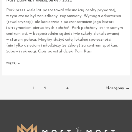
Nasz Zabytek / wielkopolskie / 2022
Park przez wiele lat pozostawał własnością osoby prywatnej,
w tym czasie był zaniedbany, zapomniany. Wymaga odnowienia
(rewaloryzacji), ale koniecznie z poszanowaniem jego historii
i utrzymaniem pierwotnych założeń. Park położony jest w samym
centrum wsi, w bezpośrednim sąsiedztwie szkoły zlokalizowanej
w starym pałacu. Mógłby służyć całej lokalnej społeczności
(nie tylko dzieciom i młodzieży ze szkoły) za centrum spotkań,
zabaw i rekreacji. Opis powstał dzięki Pani Kasi
Śnieciska
więcej »
|
Park
dworski
Post
1
2
…
4
Następny
→
pagination