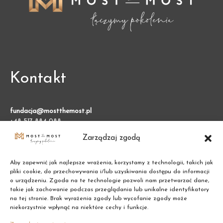
Kontakt
fundacja@mostthemost.pl
+48 517 884 088
Zarządzaj zgodą
Fundacja Most the Most
VARSO 2, ul. Chmielna 73
Aby zapewnić jak najlepsze wrażenia, korzystamy z technologii, takich jak
00-801 Warszawa (BGK)
pliki cookie, do przechowywania i/lub uzyskiwania dostępu do informacji
o urządzeniu. Zgoda na te technologie pozwoli nam przetwarzać dane,
takie jak zachowanie podczas przeglądania lub unikalne identyfikatory
NIP: 7011002609
na tej stronie. Brak wyrażenia zgody lub wycofanie zgody może
niekorzystnie wpłynąć na niektóre cechy i funkcje.
REGON: 387474695