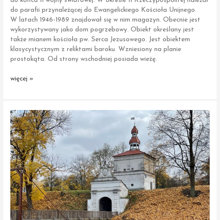
do końca II wojny światowej. W okresie II Rzeczypospolitej należał
do parafii przynależącej do Ewangelickiego Kościoła Unijnego.
W latach 1946-1989 znajdował się w nim magazyn. Obecnie jest
wykorzystywany jako dom pogrzebowy. Obiekt określany jest
także mianem kościoła pw. Serca Jezusowego. Jest obiektem
klasycystycznym z reliktami baroku. Wzniesiony na planie
prostokąta. Od strony wschodniej posiada wieżę.
Zduny
więcej »
|
Kościół
poewangelicki