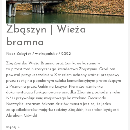
Zbąszyn | Wieża
bramna
Nasz Zabytek / wielkopolskie / 2022
Zbąszyńska Wieża Bramna oraz zamkowe kazamaty
to przestrzeń historycznego świadectwa Zbąszynia. Gród ten
powstał przypuszczalnie w X w celem ochrony ważnej przeprawy
przez rzekę na popularnym szlaku komunikacyjnym prowadzącym
z Poznania przez Gubin na Łużyce. Pierwsza wzmianka
dokumentująca funkcjonowanie ośrodka Zbansin pochodzi z roku
1231 i przywołuje imię miejscowego kasztelana Ciecierada.
Niezwykle istotnym faktem dziejów miasta jest to, że jeden
ze spadkobierców majątku rodziny Zbąskich, kasztelan bydgoski
Abraham Ciświcki
Zbąszyn
więcej »