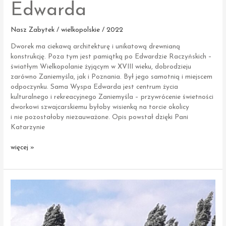
Edwarda
Nasz Zabytek / wielkopolskie / 2022
Dworek ma ciekawą architekturę i unikatową drewnianą
konstrukcję. Poza tym jest pamiątką po Edwardzie Raczyńskich –
światłym Wielkopolanie żyjącym w XVIII wieku, dobrodzieju
zarówno Zaniemyśla, jak i Poznania. Był jego samotnią i miejscem
odpoczynku. Sama Wyspa Edwarda jest centrum życia
kulturalnego i rekreacyjnego Zaniemyśla – przywrócenie świetności
dworkowi szwajcarskiemu byłoby wisienką na torcie okolicy
i nie pozostałoby niezauważone. Opis powstał dzięki Pani
Katarzynie
Zaniemyśl
więcej »
|
Dworek
szwajcarski
na Wyspie
Edwarda