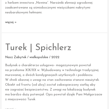
z herbem inwestora „Nowina”. Narożniki elewacji ogrodowej
zaakcentowane są ośmiobocznymi wieżyczkami nakrytymi
neobarokowymi hełmami.
Unia
więcej »
|
Pałac
Chrzanowskich
Turek | Spichlerz
Nasz Zabytek / wielkopolskie / 2022
Budynek o charakterze usługowo- magazynowym powstał
na przełomie XIX/XX w. Wybudowany w technologii tradycyjnej
murowanej, o dwóch kondygnacjach użytkowych i poddaszu.
W chwili obecnej z uwagi na stan zachowania stanowi nieużytek.
Obiekt od frontu (od ulicy) został zabezpieczony siatką aby
nie zagrażać bezpieczeństwu. Z uwagi na lokalizację budynek
ma bardzo duży potencjał. Opis powstał dzięki Pani Małgorzacie
z miejscowości Turek