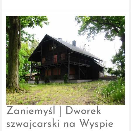
|
Wieża
bramna
Zaniemyśl | Dworek
szwajcarski na Wyspie