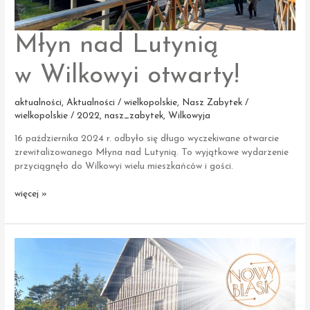
Młyn nad Lutynią
w Wilkowyi otwarty!
aktualności
,
Aktualności / wielkopolskie
,
Nasz Zabytek /
wielkopolskie / 2022
,
nasz_zabytek
,
Wilkowyja
16 października 2024 r. odbyło się długo wyczekiwane otwarcie
zrewitalizowanego Młyna nad Lutynią. To wyjątkowe wydarzenie
przyciągnęło do Wilkowyi wielu mieszkańców i gości.
Młyn
więcej »
nad Lutynią
w Wilkowyi
otwarty!