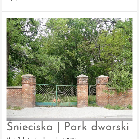
|
Wieża
ciśnień
Śnieciska | Park dworski