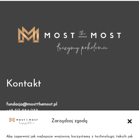
Kontakt
fundacja@mostthemost.pl
+48 517 884 088
Zarządzaj zgodą
Fundacja Most the Most
VARSO 2, ul. Chmielna 73
Aby zapewnić jak najlepsze wrażenia, korzystamy z technologii, takich jak
00-801 Warszawa (BGK)