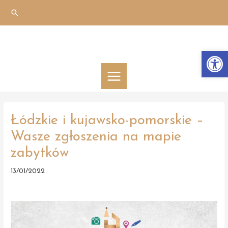
Skip
Search
to
content
Otwórz 
MAIN
MENU
Łódzkie i kujawsko-pomorskie –
Wasze zgłoszenia na mapie
zabytków
13/01/2022