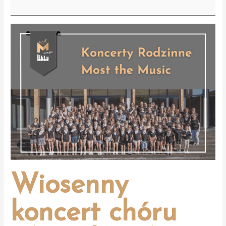
-
Koncert
rodzinny
w
Dziewkowicach
Wiosenny
koncert chóru