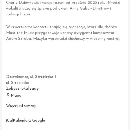
Chór z Dziewkowic trenuje razem od września 2023 roku. Młodzi
wokaliści uczą się śpiewu pod okiem Anny Gabor-Dimitrow i
Jadwigi Lizon.
W repertuarze koncertu znajdą się aranżacje, które dla chórów
Most the Music przygotowuje uznany dyrygent i kompozytor
Adam Sztaba. Muzyka wprowadzi słuchaczy w wiosenny nastrój.
Dziewkowice, ul. Strzelecka 1
ul. Strzelecka 1
Zobacz lokalizację
Dziewkowice,
Mapa
ul.
Strzelecka
Więcej informacji
1
iCal
Kalendarz Google