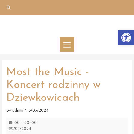
Skip
Search
to
content
Otwórz 
MAIN
MENU
Most the Music -
Koncert rodzinny w
Dziewkowicach
By
admin
/
15/03/2024
Most
18: 00
–
20: 00
the
22/03/2024
Music