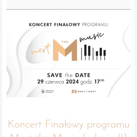
Most
the
Music
(edycja
II)
Koncert Finałowy programu