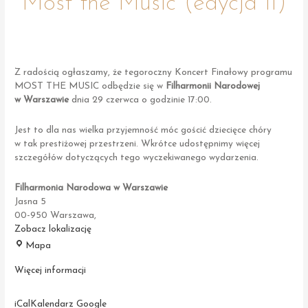
Most the Music (edycja II)
Z radością ogłaszamy, że tegoroczny Koncert Finałowy programu
MOST THE MUSIC odbędzie się w
Filharmonii Narodowej
w Warszawie
dnia 29 czerwca o godzinie 17:00.
Jest to dla nas wielka przyjemność móc gościć dziecięce chóry
w tak prestiżowej przestrzeni. Wkrótce udostępnimy więcej
szczegółów dotyczących tego wyczekiwanego wydarzenia.
Filharmonia Narodowa w Warszawie
Jasna 5
00-950 Warszawa
,
Zobacz lokalizację
Filharmonia
Mapa
Narodowa
w
Więcej informacji
Warszawie
iCal
Kalendarz Google