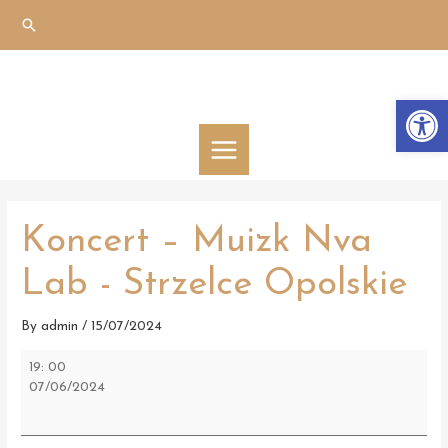
Skip
Search
to
content
Otwórz 
MAIN
MENU
Koncert – Muizk Nva
Lab - Strzelce Opolskie
By
admin
/
15/07/2024
Koncert
19: 00
–
07/06/2024
Muizk
Nva
Lab