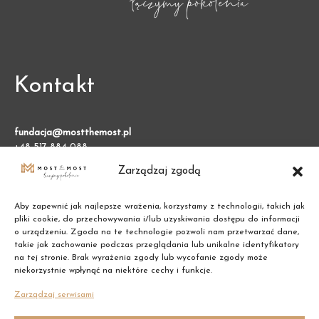
Kontakt
fundacja@mostthemost.pl
+48 517 884 088
Zarządzaj zgodą
Fundacja Most the Most
VARSO 2, ul. Chmielna 73
Aby zapewnić jak najlepsze wrażenia, korzystamy z technologii, takich jak
00-801 Warszawa (BGK)
pliki cookie, do przechowywania i/lub uzyskiwania dostępu do informacji
o urządzeniu. Zgoda na te technologie pozwoli nam przetwarzać dane,
takie jak zachowanie podczas przeglądania lub unikalne identyfikatory
NIP: 7011002609
na tej stronie. Brak wyrażenia zgody lub wycofanie zgody może
niekorzystnie wpłynąć na niektóre cechy i funkcje.
REGON: 387474695
Zarządzaj serwisami