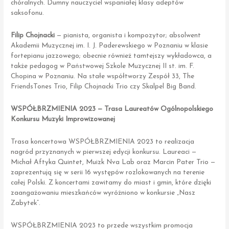
chóralnych. Dumny nauczyciel wspaniałej klasy adeptów
saksofonu.
Filip Chojnacki
— pianista, organista i kompozytor; absolwent
Akademii Muzycznej im. I. J. Paderewskiego w Poznaniu w klasie
fortepianu jazzowego; obecnie również tamtejszy wykładowca, a
także pedagog w Państwowej Szkole Muzycznej II st. im. F.
Chopina w Poznaniu. Na stałe współtworzy Zespół 33, The
FriendsTones Trio, Filip Chojnacki Trio czy Skalpel Big Band.
WSPÓŁBRZMIENIA
2023 — Trasa Laureatów Ogólnopolskiego
Konkursu Muzyki Improwizowanej
Trasa koncertowa WSPÓŁBRZMIENIA 2023 to realizacja
nagród przyznanych w pierwszej edycji konkursu. Laureaci —
Michał Aftyka Quintet, Muizk Nva Lab oraz Marcin Pater Trio —
zaprezentują się w serii 16 występów rozlokowanych na terenie
całej Polski. Z koncertami zawitamy do miast i gmin, które dzięki
zaangażowaniu mieszkańców wyróżniono w konkursie „Nasz
Zabytek”.
WSPÓŁBRZMIENIA 2023 to przede wszystkim promocja