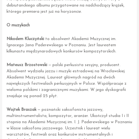
debiutanckiego albumu przygotowane na nadchodzący krążek,
którego premiera jest już na horyzoncie.
O muzykach
Nikodem Kluczyński
to absolwent Akademii Muzycznej im.
Ignacego Jana Paderewskiego w Poznaniu. Jest laureatem
kilkunastu międzynarodowych konkursów kompozytorskich.
Mateusz Brzostowski
— polski perkusista sesyjny, producent.
Absolwent wydziału jazzu i muzyki estradowej na Wrocławskiej
Akademii Muzycznej. Laureat głównych nagród na dwóch
największych festiwalach perkusyjnych w Polsce. Współpracuje z
wieloma polskimi i zagranicznymi muzykami. W jego dyskografii
znajduje się ponad 25 płyt.
Wojtek Braszak
— poznański saksofonista jazzowy,
multiinstrumentalista, kompozytor, aranżer. Ukończył studia I i II
stopnia na Akademii Muzycznej im. I. J. Paderewskiego w Poznaniu
w klasie saksofonu jazzowego. Uczestnik i laureat wielu
warsztatów, festiwali oraz konkursów instrumentalnych i