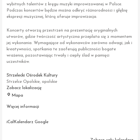
wybitnych talentów z kręgu muzyki improwizowanej w Polsce.
Podczas koncertów będzie można odkryć różnorodności i głębię
ekspresji muzycznej, którą oferuje improwizacja.
Koncerty otworzą przestrzeń na prezentację oryginalnych
utworów, gdzie twórczość artystyczna przeplata się z momentem
jej wykonania. Wymagające od wykonawców zarówno odwagi, jak i
kreatywności, spotkania te zaoferują publiczności bogate
wrażenia, pozostawiając trwały i ciepły ślad w pamięci
uczestników.
Strzelecki Ośrodek Kultury
Strzelce Opolskie
,
opolskie
Zobacz lokalizację
Strzelecki
Mapa
Ośrodek
Kultury
Więcej informacji
iCal
Kalendarz Google