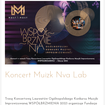
-
Strzelce
Opolskie
Koncert Muizk Nva Lab
Trasę Koncertową Laureatów Ogólnopolskiego Konkursu Muzyki
Improwizowanej WSPÓŁBRZMIENIA 2023 organizuje Fundacja