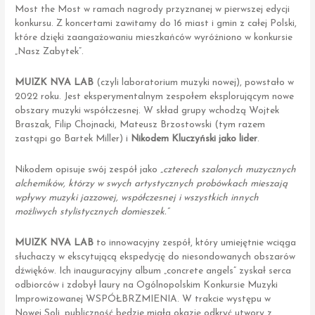
Most the Most w ramach nagrody przyznanej w pierwszej edycji
konkursu. Z koncertami zawitamy do 16 miast i gmin z całej Polski,
które dzięki zaangażowaniu mieszkańców wyróżniono w konkursie
„Nasz Zabytek”.
MUIZK NVA LAB
(czyli laboratorium muzyki nowej), powstało w
2022 roku. Jest eksperymentalnym zespołem eksplorującym nowe
obszary muzyki współczesnej. W skład grupy wchodzą Wojtek
Braszak, Filip Chojnacki, Mateusz Brzostowski (tym razem
zastąpi go Bartek Miller) i
Nikodem Kluczyński jako lider
.
Nikodem opisuje swój zespół jako
„czterech szalonych muzycznych
alchemików, którzy w swych artystycznych probówkach mieszają
wpływy muzyki jazzowej, współczesnej i wszystkich innych
możliwych stylistycznych domieszek.”
MUIZK NVA LAB
to innowacyjny zespół, który umiejętnie wciąga
słuchaczy w ekscytującą ekspedycję do niesondowanych obszarów
dźwięków. Ich inauguracyjny album „concrete angels” zyskał serca
odbiorców i zdobył laury na Ogólnopolskim Konkursie Muzyki
Improwizowanej WSPÓŁBRZMIENIA. W trakcie występu w
Nowej Soli, publiczność będzie miała okazję odkryć utwory z